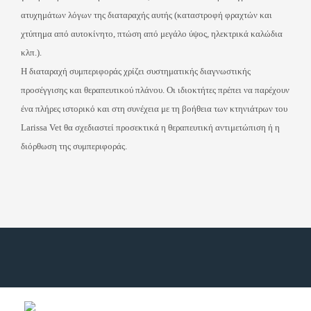
ατυχημάτων λόγων της διαταραχής αυτής (καταστροφή φραχτών και
χτύπημα από αυτοκίνητο, πτώση από μεγάλο ύψος, ηλεκτρικά καλώδια
κλπ.).
Η διαταραχή συμπεριφοράς χρίζει συστηματικής διαγνωστικής
προσέγγισης και θεραπευτικού πλάνου. Οι ιδιοκτήτες πρέπει να παρέχουν
ένα πλήρες ιστορικό και στη συνέχεια με τη βοήθεια των κτηνιάτρων του
Larissa Vet θα σχεδιαστεί προσεκτικά η θεραπευτική αντιμετώπιση ή η
διόρθωση της συμπεριφοράς.