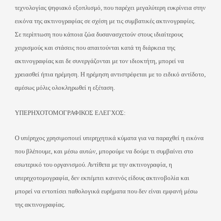
τεχνολογίας ψηφιακό εξοπλισμό, που παρέχει μεγαλύτερη ευκρίνεια στην
εικόνα της ακτινογραφίας σε σχέση με τις συμβατικές ακτινογραφίες.
Σε περίπτωση που κάποια ζώα δυσανασχετούν στους ιδιαίτερους
χειρισμούς και στάσεις που απαιτούνται κατά τη διάρκεια της
ακτινογραφίας και δε συνεργάζονται με τον ιδιοκτήτη, μπορεί να
χρειασθεί ήπια ηρέμηση. Η ηρέμηση αντιστρέφεται με το ειδικό αντίδοτο,
αμέσως μόλις ολοκληρωθεί η εξέταση.
ΥΠΕΡΗΧΟΤΟΜΟΓΡΑΦΙΚΟΣ ΕΛΕΓΧΟΣ:
Ο υπέρηχος χρησιμοποιεί υπερηχητικά κύματα για να παραχθεί η εικόνα
που βλέπουμε, και μέσω αυτών, μπορούμε να δούμε τι συμβαίνει στο
εσωτερικό του οργανισμού. Αντίθετα με την ακτινογραφία, η
υπερηχοτομογραφία, δεν εκπέμπει κανενός είδους ακτινοβολία και
μπορεί να εντοπίσει παθολογικά ευρήματα που δεν είναι εμφανή μέσω
της ακτινογραφίας.