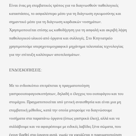
Είναι ένας μη επεμβατικός τρόπος για να διαγνωσθούν παθολογικές
καταστάσεις, το ασφαλέστερο μέσο για τη διάγνωση εγκυμοσύνης και
σημαντικό μέσο για τη διάγνωση καρδιακών νοσημάτων.
Χρησιμοποιείται επίσης ως καθοδήγηση για τη ασφαλή και ακριβή λήψη
παθολογικού υλικού από όργανα και συλλογές. Στο Κτηνιατρείο
χρησιμοπούμε υπερηχοτομογραφικό μηχάνημα τελευταίας τεχνολογίας
για την επίτευξη καλύτερων αποτελεσμάτων.
ΕΝΔΟΣΚΟΠHΣΕΙΣ:
Με το ενδοσκόπιο επιτρέπεται η πραγματοποίηση
γαστροοισοφαγοσκοπήσεων, δηλαδή ο έλεγχος του οισοφάγου και του
στομάχου. Πραγματοποιείται υπό γενική αναισθησία και είναι μια μη
επεμβατική μέθοδος, κατά την οποία μπορούμε να διαγνώσουμε
νοσήματα στα παραπάνω όργανα (όπως γαστρικά έλκη), αλλά και να
συλλάβουμε και να αφαιρέσουμε με ειδικές λαβίδες ξένα σώματα, που
έχουν βρεθεί στα όργανα αυτά, χωρίς να χρειάζεται η πραγματοποίηση